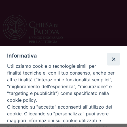
Informativa
CONTATTACI
Utilizziamo cookie o tecnologie simili per
c/o Curia Vescovile
finalità tecniche e, con il tuo consenso, anche per
via Dietro Duomo 15
altre finalità ("interazioni e funzionalità semplici",
35139 Padova
"miglioramento dell'esperienza", "misurazione" e
Tel. 049 8226125/108
"targeting e pubblicità") come specificato nella
Rito di ammissione al catecumenato – 3 novembre 2024
Fax 049 8226150
cookie policy.
E-mail:
ufficioliturgia@diocesipadova.it
condividi su
Cliccando su "accetta" acconsenti all'utilizzo dei
Cresime e compimento dell’iniziazione
F
P
L
X
T
W
T
E
P
cookie. Cliccando su "personalizza" puoi avere
cristiana:
cresime@diocesipadova.it
a
i
i
h
h
e
m
r
maggiori informazioni sui cookie utilizzati e
c
n
n
r
a
l
a
i