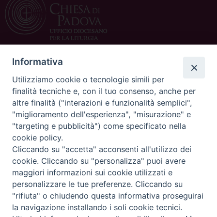
t
Informativa
CONTATTACI
Utilizziamo cookie o tecnologie simili per
c/o Curia Vescovile
finalità tecniche e, con il tuo consenso, anche per
via Dietro Duomo 15
altre finalità ("interazioni e funzionalità semplici",
35139 Padova
"miglioramento dell'esperienza", "misurazione" e
Tel. 049 8226125/108
"targeting e pubblicità") come specificato nella
Fax 049 8226150
cookie policy.
E-mail:
ufficioliturgia@diocesipadova.it
Cliccando su "accetta" acconsenti all'utilizzo dei
Cresime e compimento dell’iniziazione
cookie. Cliccando su "personalizza" puoi avere
cristiana:
cresime@diocesipadova.it
maggiori informazioni sui cookie utilizzati e
personalizzare le tue preferenze. Cliccando su
"rifiuta" o chiudendo questa informativa proseguirai
Copyright©
ChiesadiPadova2024
Privacy Policy
la navigazione installando i soli cookie tecnici.