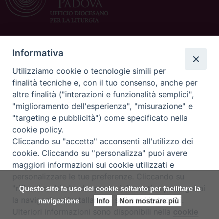
CONTATTACI
Informativa
c/o Curia Vescovile
Utilizziamo cookie o tecnologie simili per
via Dietro Duomo 15
finalità tecniche e, con il tuo consenso, anche per
35139 Padova
altre finalità ("interazioni e funzionalità semplici",
Tel. 049 8226125/108
"miglioramento dell'esperienza", "misurazione" e
Fax 049 8226150
"targeting e pubblicità") come specificato nella
E-mail:
ufficioliturgia@diocesipadova.it
cookie policy.
Cresime e compimento dell’iniziazione
Cliccando su "accetta" acconsenti all'utilizzo dei
cristiana:
cresime@diocesipadova.it
cookie. Cliccando su "personalizza" puoi avere
maggiori informazioni sui cookie utilizzati e
personalizzare le tue preferenze. Cliccando su
Copyright©
ChiesadiPadova2024
Privacy Policy
"rifiuta" o chiudendo questa informativa proseguirai
Questo sito fa uso dei cookie soltanto per facilitare la
la navigazione installando i soli cookie tecnici.
navigazione
Info
Non mostrare più
Preferenze Cookie
Ulteriori informazioni sono disponibili nella
cookie