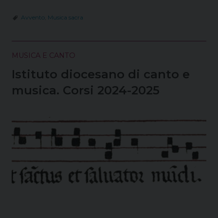
e
t
k
e
t
e
i
n
Avvento
,
Musica sacra
b
e
e
a
s
g
l
t
o
r
d
d
A
r
o
e
I
s
p
a
k
s
n
p
m
MUSICA E CANTO
t
Istituto diocesano di canto e
musica. Corsi 2024-2025