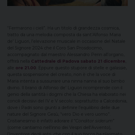
“Fermarono i cieli”. Ha un titolo di grandezza cosmica,
tratto da una melodia composta da sant’Alfonso Maria
de’ Liguori, l’elevazione musicale in occasione del Natale
del Signore 2024 che il Coro San Prosdocimo,
accompagnato dal maestro Alessandro Perin all’organo,
offrirà nella
Cattedrale di Padova
sabato 21 dicembre
,
alle
ore 21.00
. Eppure questo stupore di stelle e galassie,
questa sospensione del creato, non è che la voce di
Maria intenta a sussurrare una ninna nanna al suo bimbo
divino. Il brano di Alfonso de’ Liguori ricomprende con il
genio della santità i dogmi che la Chiesa ha elaborato nei
concili decisivi del IV e V secolo; soprattutto a Calcedonia,
dove i Padri sono giunti a definire l’equilibrio delle due
nature del Signore Gesù, “vero Dio e vero uomo”.
Cristianesimo è infatti adorare il “
Conditor siderum
”
(come cantiamo nell’inno dei Vespri dell’Avvento),
l’Inventore degli astri, che con il suo tocco ha plasmato