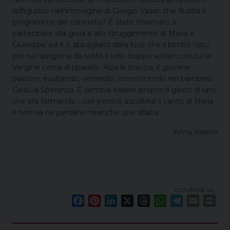
raffigurato nell’immagine di Giorgio Vasari che illustra il
programma del concerto? È stato chiamato a
partecipare alla gioia e allo struggimento di Maria e
Giuseppe ed è lì, abbagliato dalla luce che il bimbo nato
per noi sprigiona da sotto il velo troppo sottile con cui la
Vergine cerca di ripararlo. Alza le braccia, il giovane
pastore, esultando, vedendo, riconoscendo nel bambino
Gesù la Speranza. E sembra essere proprio il gesto di uno
che sta fermando i cieli perché ascoltino il canto di Maria
e non se ne perdano neanche una sillaba.
Anna Valerio
condividi su
F
P
L
X
T
W
T
E
P
a
i
i
h
h
e
m
r
c
n
n
r
a
l
a
i