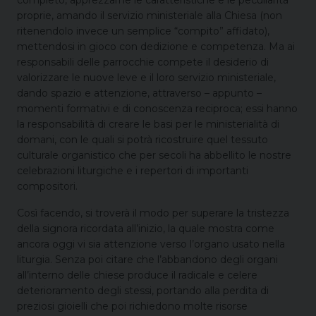
proprie, amando il servizio ministeriale alla Chiesa (non
ritenendolo invece un semplice “compito” affidato),
mettendosi in gioco con dedizione e competenza. Ma ai
responsabili delle parrocchie compete il desiderio di
valorizzare le nuove leve e il loro servizio ministeriale,
dando spazio e attenzione, attraverso – appunto –
momenti formativi e di conoscenza reciproca; essi hanno
la responsabilità di creare le basi per le ministerialità di
domani, con le quali si potrà ricostruire quel tessuto
culturale organistico che per secoli ha abbellito le nostre
celebrazioni liturgiche e i repertori di importanti
compositori.
Così facendo, si troverà il modo per superare la tristezza
della signora ricordata all’inizio, la quale mostra come
ancora oggi vi sia attenzione verso l’organo usato nella
liturgia. Senza poi citare che l’abbandono degli organi
all’interno delle chiese produce il radicale e celere
deterioramento degli stessi, portando alla perdita di
preziosi gioielli che poi richiedono molte risorse