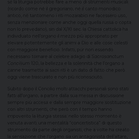
sé la liturgia potrebbe fare a meno di strumenti musicali
(ricordo come né il gregoriano, né il canto monodico
antico, né tantomeno i riti mozarabici ne facessero uso,
senza menzionare come anche oggi quella russa o copta
non lo prevedano), sin dal X/XI sec. la Chiesa cattolica ha
individuato nell’organo il mezzo più appropriato per
elevare potentemente gli animi a Dio e alle cose celesti
con maggiore beneficio. Infatti, pur non essendo
necessario tornare al celebre adagio di
Sacrosanctum
Concilium
120, la bellezza e la solennità che l’organo a
canne trasmette ai sacri riti è un dato di fatto che però
oggi viene trascurato e non più riconosciuto.
Subito dopo il Concilio molti attacchi personali sono stati
fatti all’organo, a partire dalla sua messa in discussione
sempre più accesa e dalla sempre maggiore sostituzione
con altri strumenti, che però con il tempo hanno
impoverito la liturgia stessa; nello stesso momento è
venuta avanti una mentalità “concertistica” di questo
strumento da parte degli organisti, che a volte ha creato
la sensazione che l’organo sia un antagonista dell’altare,