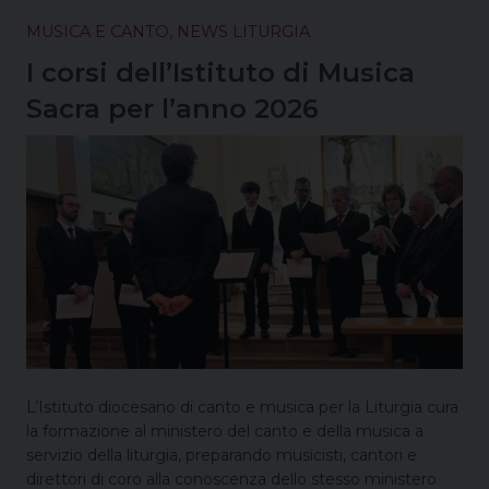
o
r
d
d
A
r
MUSICA E CANTO
,
NEWS LITURGIA
o
e
I
s
p
a
k
s
n
p
m
I corsi dell’Istituto di Musica
t
Sacra per l’anno 2026
L’Istituto diocesano di canto e musica per la Liturgia cura
la formazione al ministero del canto e della musica a
servizio della liturgia, preparando musicisti, cantori e
direttori di coro alla conoscenza dello stesso ministero