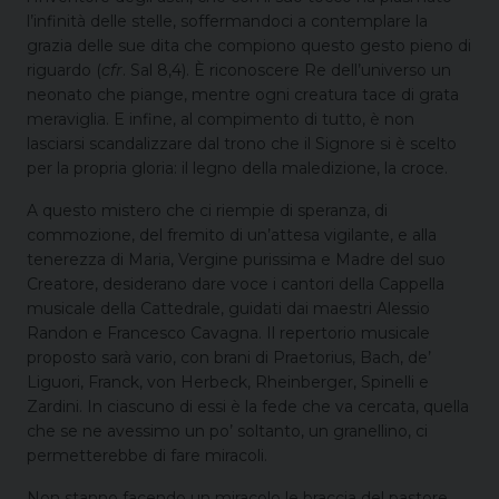
l’infinità delle stelle, soffermandoci a contemplare la
grazia delle sue dita che compiono questo gesto pieno di
riguardo (
cfr
. Sal 8,4). È riconoscere Re dell’universo un
neonato che piange, mentre ogni creatura tace di grata
meraviglia. E infine, al compimento di tutto, è non
lasciarsi scandalizzare dal trono che il Signore si è scelto
per la propria gloria: il legno della maledizione, la croce.
A questo mistero che ci riempie di speranza, di
commozione, del fremito di un’attesa vigilante, e alla
tenerezza di Maria, Vergine purissima e Madre del suo
Creatore, desiderano dare voce i cantori della Cappella
musicale della Cattedrale, guidati dai maestri Alessio
Randon e Francesco Cavagna. Il repertorio musicale
proposto sarà vario, con brani di Praetorius, Bach, de’
Liguori, Franck, von Herbeck, Rheinberger, Spinelli e
Zardini. In ciascuno di essi è la fede che va cercata, quella
che se ne avessimo un po’ soltanto, un granellino, ci
permetterebbe di fare miracoli.
Non stanno facendo un miracolo le braccia del pastore