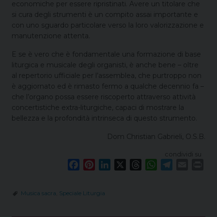
economiche per essere ripristinati. Avere un titolare che
si cura degli strumenti è un compito assai importante e
con uno sguardo particolare verso la loro valorizzazione e
manutenzione attenta.
E se è vero che è fondamentale una formazione di base
liturgica e musicale degli organisti, è anche bene – oltre
al repertorio ufficiale per l’assemblea, che purtroppo non
è aggiornato ed è rimasto fermo a qualche decennio fa –
che l’organo possa essere riscoperto attraverso attività
concertistiche extra-liturgiche, capaci di mostrare la
bellezza e la profondità intrinseca di questo strumento.
Dom Christian Gabrieli, O.S.B.
condividi su
F
P
L
X
T
W
T
E
P
a
i
i
h
h
e
m
r
c
n
n
r
a
l
a
i
Musica sacra
,
Speciale Liturgia
e
t
k
e
t
e
i
n
b
e
e
a
s
g
l
t