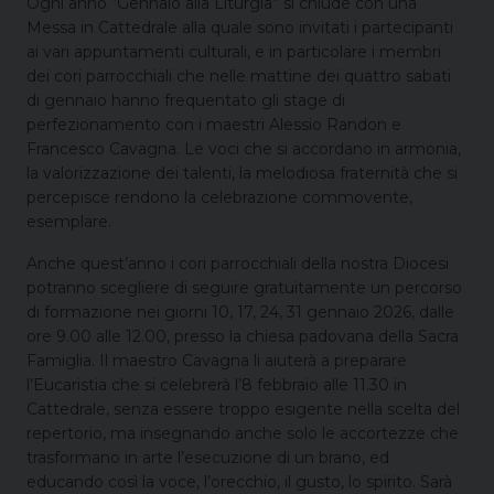
Ogni anno “Gennaio alla Liturgia” si chiude con una
Messa in Cattedrale alla quale sono invitati i partecipanti
ai vari appuntamenti culturali, e in particolare i membri
dei cori parrocchiali che nelle mattine dei quattro sabati
di gennaio hanno frequentato gli stage di
perfezionamento con i maestri Alessio Randon e
Francesco Cavagna. Le voci che si accordano in armonia,
la valorizzazione dei talenti, la melodiosa fraternità che si
percepisce rendono la celebrazione commovente,
esemplare.
Anche quest’anno i cori parrocchiali della nostra Diocesi
potranno scegliere di seguire gratuitamente un percorso
di formazione nei giorni 10, 17, 24, 31 gennaio 2026, dalle
ore 9.00 alle 12.00, presso la chiesa padovana della Sacra
Famiglia. Il maestro Cavagna li aiuterà a preparare
l’Eucaristia che si celebrerà l’8 febbraio alle 11.30 in
Cattedrale, senza essere troppo esigente nella scelta del
repertorio, ma insegnando anche solo le accortezze che
trasformano in arte l’esecuzione di un brano, ed
educando così la voce, l’orecchio, il gusto, lo spirito. Sarà