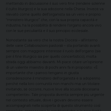
mettendo in discussione il suo vero fine (rendere solenne
il culto liturgico) e la sua adozione nella Chiesa. Invece va
rilevato come quello dell’organista sia un vero e proprio
“ministero liturgico” che, con la sua propria capacità e
industria, ha la possibilità di rendere l’organo ancora vivo
con le sue peculiarità e il suo principio ecclesiale.
Nonostante sia vero che la nostra Diocesi – all’interno
delle varie Collaborazioni pastorali – sta portando avanti
sempre con maggiore interesse il ruolo dell’organo (sia
per il fine liturgico sia per quello concertistico), molta
strada oggi abbiamo davanti. Mi piace citare un’opinione
di un valente maestro di pochi anni fa in proposito: «È
importante che i parroci tengano in giusta
considerazione il ministero dell’organista e si adoperino
perché nella loro comunità non manchi mai un titolare:
invitando, se occorre, nuove leve alla scuola diocesana
competente». Tale proposta diventa sempre più urgente
nel contesto attuale, dove i giovani devono essere
accompagnati nella scoperta di questo strumento così
completo, apprezzarne le caratteristiche e le peculiarità