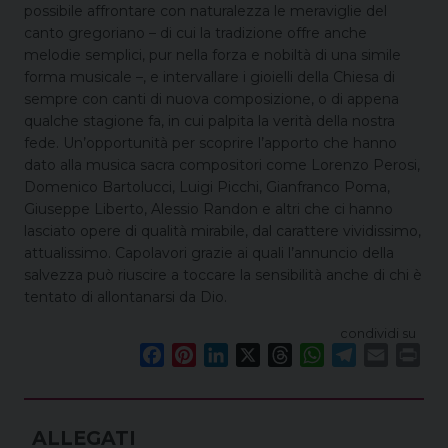
possibile affrontare con naturalezza le meraviglie del
canto gregoriano – di cui la tradizione offre anche
melodie semplici, pur nella forza e nobiltà di una simile
forma musicale –, e intervallare i gioielli della Chiesa di
sempre con canti di nuova composizione, o di appena
qualche stagione fa, in cui palpita la verità della nostra
fede. Un’opportunità per scoprire l’apporto che hanno
dato alla musica sacra compositori come Lorenzo Perosi,
Domenico Bartolucci, Luigi Picchi, Gianfranco Poma,
Giuseppe Liberto, Alessio Randon e altri che ci hanno
lasciato opere di qualità mirabile, dal carattere vividissimo,
attualissimo. Capolavori grazie ai quali l’annuncio della
salvezza può riuscire a toccare la sensibilità anche di chi è
tentato di allontanarsi da Dio.
condividi su
F
P
L
X
T
W
T
E
P
a
i
i
h
h
e
m
r
c
n
n
r
a
l
a
i
e
t
k
e
t
e
i
n