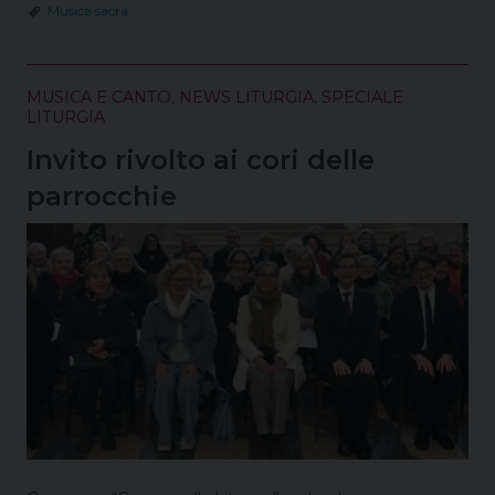
k
s
n
p
m
Musica sacra
t
MUSICA E CANTO
,
NEWS LITURGIA
,
SPECIALE
LITURGIA
Invito rivolto ai cori delle
parrocchie