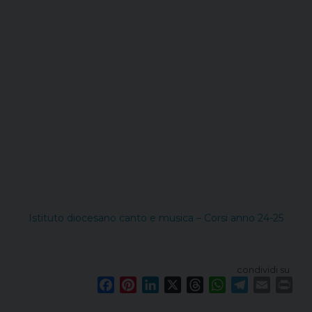
Istituto diocesano canto e musica – Corsi anno 24-25
condividi su
F
P
L
X
T
W
T
E
P
a
i
i
h
h
e
m
r