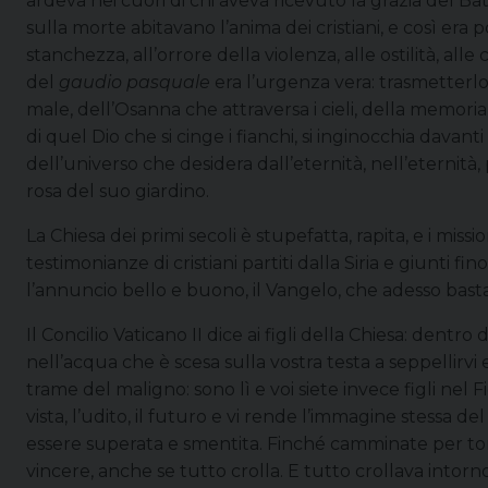
ardeva nei cuori di chi aveva ricevuto la grazia del B
sulla morte abitavano l’anima dei cristiani, e così er
stanchezza, all’orrore della violenza, alle ostilità, alle c
del
gaudio pasquale
era l’urgenza vera: trasmetterlo ai
male, dell’Osanna che attraversa i cieli, della memori
di quel Dio che si cinge i fianchi, si inginocchia davanti
dell’universo che desidera dall’eternità, nell’eterni
rosa del suo giardino.
La Chiesa dei primi secoli è stupefatta, rapita, e i miss
testimonianze di cristiani partiti dalla Siria e giunti f
l’annuncio bello e buono, il Vangelo, che adesso basta 
Il Concilio Vaticano II dice ai figli della Chiesa: dent
nell’acqua che è scesa sulla vostra testa a seppellirvi e 
trame del maligno: sono lì e voi siete invece figli nel Fi
vista, l’udito, il futuro e vi rende l’immagine stessa del
essere superata e smentita. Finché camminate per torna
vincere, anche se tutto crolla. E tutto crollava intorno 