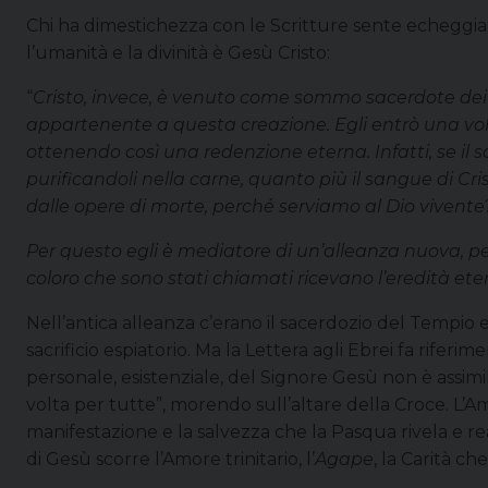
Chi ha dimestichezza con le Scritture sente echeggiare
l’umanità e la divinità è Gesù Cristo:
“
Cristo, invece, è venuto come sommo sacerdote dei 
appartenente a questa creazione. Egli entrò una volta
ottenendo così una redenzione eterna. Infatti, se il s
purificandoli nella carne, quanto più il sangue di Cri
dalle opere di morte, perché serviamo al Dio vivente
Per questo egli è mediatore di un’alleanza nuova, pe
coloro che sono stati chiamati ricevano l’eredità et
Nell’antica alleanza c’erano il sacerdozio del Tempio e 
sacrificio espiatorio. Ma la Lettera agli Ebrei fa riferi
personale, esistenziale, del Signore Gesù non è assimila
volta per tutte”, morendo sull’altare della Croce. L’A
manifestazione e la salvezza che la Pasqua rivela e real
di Gesù scorre l’Amore trinitario, l’
Agape
, la Carità ch