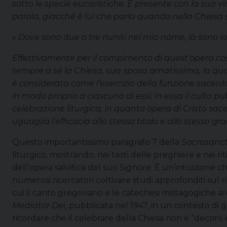
sotto le specie eucaristiche. È presente con la sua 
parola, giacché è lui che parla quando nella Chiesa s
« Dove sono due o tre riuniti nel mio nome, là sono io,
Effettivamente per il compimento di quest’opera così
sempre a sé la Chiesa, sua sposa amatissima, la quale
è considerata come l’esercizio della funzione sacerdot
in modo proprio a ciascuno di essi; in essa il culto p
celebrazione liturgica, in quanto opera di Cristo sac
uguaglia l’efficacia allo stesso titolo e allo stesso gra
Questo importantissimo paragrafo 7 della
Sacrosanc
liturgico, mostrando, nei testi delle preghiere e nei ri
dell’opera salvifica del suo Signore. È un’intuizione 
numerosi ricercatori coltivare studi approfonditi sul r
cui il canto gregoriano e le catechesi mistagogiche arc
Mediator Dei
, pubblicata nel 1947, in un contesto di gr
ricordare che il celebrare della Chiesa non è “decoro 