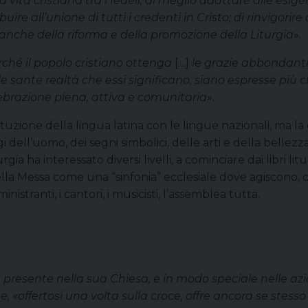
la vita cristiana tra i fedeli; di meglio adattare alle esi
re all’unione di tutti i credenti in Cristo; di rinvigorir
anche della riforma e della promozione della Liturgia
».
rché il popolo cristiano ottenga
[…]
le grazie abbondanti
 le sante realtà che essi significano, siano espresse più
ebrazione piena, attiva e comunitaria
».
zione della lingua latina con le lingue nazionali, ma la 
dell’uomo, dei segni simbolici, delle arti e della bellezza. 
ia ha interessato diversi livelli, a cominciare dai libri li
 della Messa come una “sinfonia” ecclesiale dove agiscono, c
i ministranti, i cantori, i musicisti, l’assemblea tutta.
presente nella sua Chiesa, e in modo speciale nelle azion
, «offertosi una volta sulla croce, offre ancora se stesso