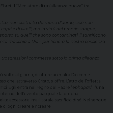
Ebrei. Il “Mediatore di un’alleanza nuova” tra
fetta, non costruita da mano d’uomo, cioè non
ri e di vitelli, ma in virtù del proprio sangue,
 sparsa su quelli che sono contaminati, li santificano
o senza macchia a Dio – purificherà la nostra coscienza
e trasgressioni commesse sotto la prima alleanza,
ù volte al giorno, di offrire animali a Dio come
 che, attraverso Cristo, si offre. L’atto dell’offerta
ifici. Egli entra nel regno del Padre “
ephapax
”, “una
l’interno dell’evento pasquale la propria
tà accessoria, ma il totale sacrificio di sé. Nel sangue
ne di ogni creare e ricreare.