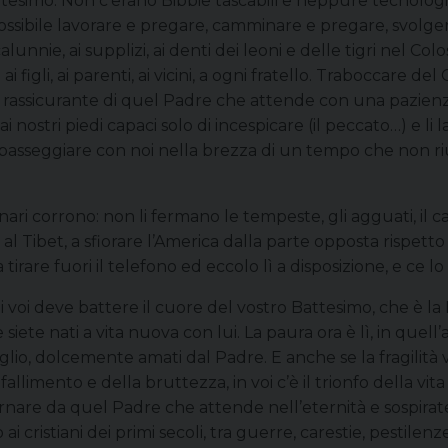
attesimo. Non c’erano Bibbie tascabili e neppure tecnolog
a possibile lavorare e pregare, camminare e pregare, svolg
alunnie, ai supplizi, ai denti dei leoni e delle tigri nel Colo
 figli, ai parenti, ai vicini, a ogni fratello. Traboccare del G
a rassicurante di quel Padre che attende con una pazienza 
 ai nostri piedi capaci solo di incespicare (il peccato…) e l
tà, passeggiare con noi nella brezza di un tempo che non
ionari corrono: non li fermano le tempeste, gli agguati, il ca
ino al Tibet, a sfiorare l’America dalla parte opposta rispett
tirare fuori il telefono ed eccolo lì a disposizione, e ce
ro di voi deve battere il cuore del vostro Battesimo, che è 
siete nati a vita nuova con lui. La paura ora è lì, in quell’a
glio, dolcemente amati dal Padre. E anche se la fragilità vi d
 fallimento e della bruttezza, in voi c’è il trionfo della vi
re da quel Padre che attende nell’eternità e sospirate pe
ai cristiani dei primi secoli, tra guerre, carestie, pestilenz