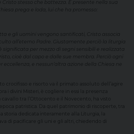
 Cristo stesso che battezza. È presente nella sua
Chiesa prega e loda, lui che ha promesso:
ta e gli uomini vengono santificati, Cristo associa
ulto all’eterno Padre. Giustamente perciò la liturgia
 significata per mezzo di segni sensibili e realizzata
Cristo, cioè dal capo e dalle sue membra. Perciò ogni
er eccellenza, e nessun’altra azione della Chiesa ne
 crocifisso e risorto va il primato assoluto dell’agire
 i divini Misteri, è cogliere in essi la presenza
 cavallo tra l’Ottocento e il Novecento, ha visto
epoca patristica. Da quel patrimonio di riscoperte, tra
a storia dedicata interamente alla Liturgia, la
a di pacificare gli uni e gli altri, chiedendo di