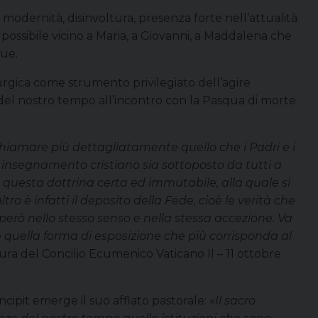
de modernità, disinvoltura, presenza forte nell’attualità
possibile vicino a Maria, a Giovanni, a Maddalena che
gue.
iturgica come strumento privilegiato dell’agire
i del nostro tempo all’incontro con la Pasqua di morte
richiamare più dettagliatamente quello che i Padri e i
ro insegnamento cristiano sia sottoposto da tutti a
e questa dottrina certa ed immutabile, alla quale si
 è infatti il deposito della Fede, cioè le verità che
erò nello stesso senso e nella stessa accezione. Va
quella forma di esposizione che più corrisponda al
ura del Concilio Ecumenico Vaticano II – 11 ottobre
’incipit emerge il suo afflato pastorale: «
Il sacro