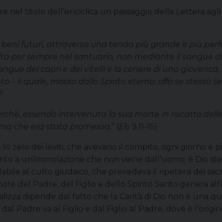
 nel titolo dell’enciclica un passaggio della Lettera agli 
beni futuri, attraverso una tenda più grande e più per
 per sempre nel santuario, non mediante il sangue di cap
angue dei capri e dei vitelli e la cenere di una giovenca,
sto – il quale, mosso dallo Spirito eterno, offrì se stess
?
rché, essendo intervenuta la sua morte in riscatto dell
erna che era stata promessa.
” (
Eb
9,11-15)
lo zelo dei leviti, che avevano il compito, ogni giorno e pi
mento a un’immolazione che non viene dall’uomo: è Dio stesso
bile al culto giudaico, che prevedeva il ripetersi dei sacr
more del Padre, del Figlio e dello Spirito Santo genera al
izza dipende dal fatto che la Carità di Dio non è una quali
e dal Padre va al Figlio e dal Figlio al Padre, dove è l’origi