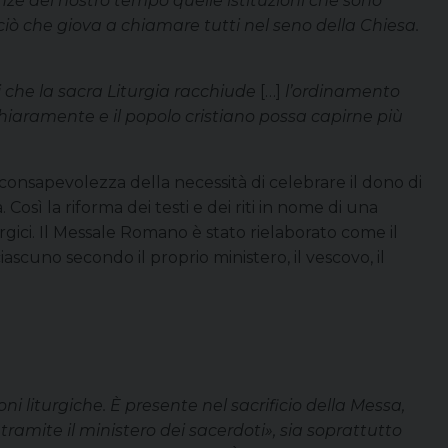
genze del nostro tempo quelle istituzioni che sono
e ciò che giova a chiamare tutti nel seno della Chiesa.
 che la sacra Liturgia racchiude
[…]
l’ordinamento
 chiaramente e il popolo cristiano possa capirne più
consapevolezza della necessità di celebrare il dono di
Così la riforma dei testi e dei riti in nome di una
turgici. Il Messale Romano è stato rielaborato come il
iascuno secondo il proprio ministero, il vescovo, il
i liturgiche. È presente nel sacrificio della Messa,
 tramite il ministero dei sacerdoti», sia soprattutto