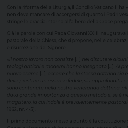
Con la riforma della Liturgia, il Concilio Vaticano II ha
non deve mancare di accorgersi di quanto i Padri vesco
stringe le braccia intorno all’albero della Croce pr
Già le parole con cui Papa Giovanni XXIII inaugurava i 
pastorale della Chiesa, che si propone, nelle celebraz
e risurrezione del Signore:
«
Il nostro lavoro non consiste
[…]
nel discutere alcuni 
teologi antichi e moderni hanno insegnato
[…]
. Al p
nuovo esame
[…]
, occorre che la stessa dottrina si
deve prestare un assenso fedele, sia approfondita ed 
sono contenute nella nostra veneranda dottrina, altr
data grande importanza a questo metodo e, se è nece
magistero, la cui indole è prevalentemente pastoral
1962, nr. 4-5).
Il primo documento messo a punto è la costituzione su