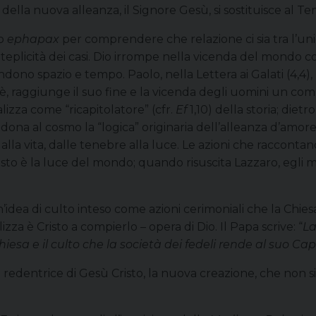
lla nuova alleanza, il Signore Gesù, si sostituisce al Tempi
io
ephapax
per comprendere che relazione ci sia tra l’uni
olteplicità dei casi. Dio irrompe nella vicenda del mond
ono spazio e tempo. Paolo, nella Lettera ai Galati (4,4), 
oè, raggiunge il suo fine e la vicenda degli uomini un co
alizza come “ricapitolatore” (cfr.
Ef
1,10) della storia; diet
idona al cosmo la “logica” originaria dell’alleanza d’amore
a vita, dalle tenebre alla luce. Le azioni che raccontano 
sto è la luce del mondo; quando risuscita Lazzaro, egli m
un’idea di culto inteso come azioni cerimoniali che la Chi
zza è Cristo a compierlo – opera di Dio. Il Papa scrive: “
La
sa e il culto che la società dei fedeli rende al suo Ca
redentrice di Gesù Cristo, la nuova creazione, che non si 