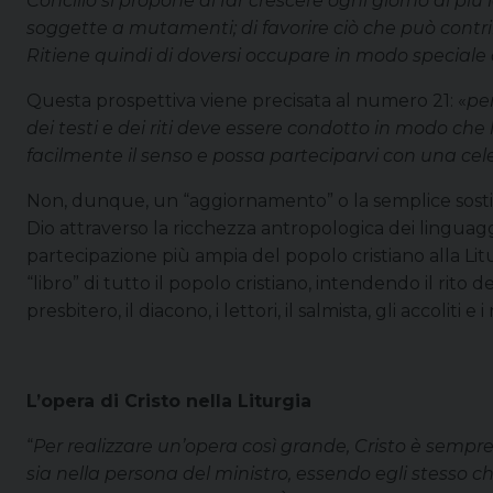
Concilio si propone di far crescere ogni giorno di più 
soggette a mutamenti; di favorire ciò che può contribui
Ritiene quindi di doversi occupare in modo speciale 
Questa prospettiva viene precisata al numero 21: «
pe
dei testi e dei riti deve essere condotto in modo che
facilmente il senso e possa parteciparvi con una cel
Non, dunque, un “aggiornamento” o la semplice sostitu
Dio attraverso la ricchezza antropologica dei linguaggi 
partecipazione più ampia del popolo cristiano alla Liturg
“libro” di tutto il popolo cristiano, intendendo il rito
presbitero, il diacono, i lettori, il salmista, gli accoliti e 
L’opera di Cristo nella Liturgia
“
Per realizzare un’opera così grande, Cristo è sempre 
sia nella persona del ministro, essendo egli stesso che