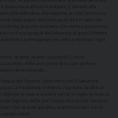
ie
smart
: le parole che dicevano la vittoria della vita
ere qualunque attività e pregare. E davanti alla
sseo, alla solitudine, alla malattia, ai lutti, l’annuncio
loria degli angeli, dell’Alleluja di chi è in salvo dal
infinita, di quello straniero che viene a soccorrerci,
i lava con il suo sangue dell’alleanza, di quel Creatore
 riusciremmo a immaginare più mite e mostrarci ogni
rcere, la fame, la sete, la povertà. Ci sono
o a Colombo, mille anni prima di lui, per portarvi
 lo stiamo dimenticando…
la Pasqua del Signore. Siete morti con il Salvatore
cqua. La freddezza, il cinismo, l’egoismo, la viltà, le
istorce le ossa, vi scava la carne, vi toglie la voce, la
ta e del Signore della vita, l’unica vittoria che non può
r i fiori di quel giardino, la sfortuna non vi può
e, persecuzioni.