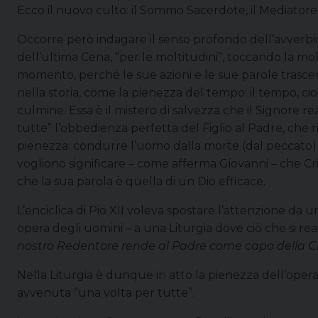
Ecco il nuovo culto: il Sommo Sacerdote, il Mediatore de
Occorre però indagare il senso profondo dell’avverb
dell’ultima Cena, “per le moltitudini”, toccando la m
momento, perché le sue azioni e le sue parole trascend
nella storia, come la pienezza del tempo: il tempo, ci
culmine. Essa è il mistero di salvezza che il Signore re
tutte” l’obbedienza perfetta del Figlio al Padre, che r
pienezza: condurre l’uomo dalla morte (dal peccato) all
vogliono significare – come afferma Giovanni – che Cri
che la sua parola è quella di un Dio efficace.
L’enciclica di Pio XII voleva spostare l’attenzione da 
opera degli uomini – a una Liturgia dove ciò che si reali
nostro Redentore rende al Padre come capo della Chie
Nella Liturgia è dunque in atto la pienezza dell’opera 
avvenuta “una volta per tutte”.