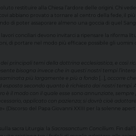
 voluto restituire alla Chiesa l’ardore delle origini. Chi ve
vi abbiano provato a tornare al centro della fede, il più 
egando di poter assaporare almeno una goccia di quel San
lavori conciliari devono invitarci a ripensare la riforma l
ioni, di portare nel modo più efficace possibile gli uomin
dei principali temi della dottrina ecclesiastica, e così 
resente bisogna invece che in questi nostri tempi l’inte
a esaminata più largamente e più a fondo
[…]
, occorre ch
esposta secondo quanto è richiesto dai nostri tempi. Altro
o è il modo con il quale esse sono annunziate, sempre p
ssario, applicato con pazienza; si dovrà cioè adottare 
e
» (Discorso del Papa Giovanni XXIII per la solenne apert
lla sacra Liturgia: la
Sacrosanctum Concilium
. Fin dall