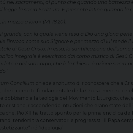
virtù nei sacramenti, al punto che quando uno battezza è
i legge la sacra Scrittura. È presente infine quando la 
 in mezzo a loro » (Mt 18,20).
 grande, con la quale viene resa a Dio una gloria perfet
 l’invoca come suo Signore e per mezzo di lui rende il c
ale di Gesù Cristo. In essa, la santificazione dell’uomo è
ubblico integrale è esercitato dal corpo mistico di Gesù 
erdote e del suo corpo, che è la Chiesa, è azione sacra p
do.
”
tum Concilium
chiede anzitutto di riconoscere che a Cristo
ti, che il compito fondamentale della Chiesa, mentre celebra
che dobbiamo alla teologia del Movimento Liturgico, che, a
ito cristiano, riaccendendo intuizioni che erano state dell’
aiche, Pio XII ha tratto spunto per la prima enciclica dell
andi tensioni tra conservatori e progressisti. Il Papa cercav
estetizzante” né “ideologia”.