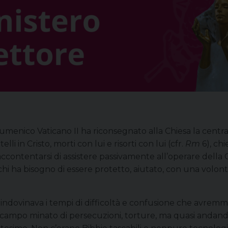
Ecumenico Vaticano II ha riconsegnato alla Chiesa la centr
li in Cristo, morti con lui e risorti con lui (cfr.
Rm
6), chi
contentarsi di assistere passivamente all’operare della C
i ha bisogno di essere protetto, aiutato, con una volontà di
à indovinava i tempi di difficoltà e confusione che avremmo
 campo minato di persecuzioni, torture, ma quasi andando 