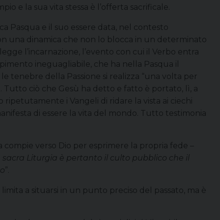
o e la sua vita stessa è l’offerta sacrificale.
ca Pasqua e il suo essere data, nel contesto
o con una dinamica che non lo blocca in un determinato
legge l’incarnazione, l’evento con cui il Verbo entra
mpimento ineguagliabile, che ha nella Pasqua il
ro le tenebre della Passione si realizza “una volta per
. Tutto ciò che Gesù ha detto e fatto è portato, lì, a
ripetutamente i Vangeli di ridare la vista ai ciechi
anifesta di essere la vita del mondo. Tutto testimonia
esa compie verso Dio per esprimere la propria fede –
 sacra Liturgia è pertanto il culto pubblico che il
po
”.
limita a situarsi in un punto preciso del passato, ma è