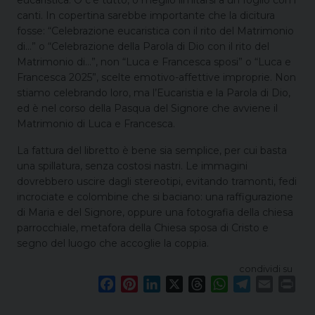
eucaristica. O c’è tutto, o meglio limitarsi a un foglio con i
canti. In copertina sarebbe importante che la dicitura
fosse: “Celebrazione eucaristica con il rito del Matrimonio
di…” o “Celebrazione della Parola di Dio con il rito del
Matrimonio di…”, non “Luca e Francesca sposi” o “Luca e
Francesca 2025”, scelte emotivo-affettive improprie. Non
stiamo celebrando loro, ma l’Eucaristia e la Parola di Dio,
ed è nel corso della Pasqua del Signore che avviene il
Matrimonio di Luca e Francesca.
La fattura del libretto è bene sia semplice, per cui basta
una spillatura, senza costosi nastri. Le immagini
dovrebbero uscire dagli stereotipi, evitando tramonti, fedi
incrociate e colombine che si baciano: una raffigurazione
di Maria e del Signore, oppure una fotografia della chiesa
parrocchiale, metafora della Chiesa sposa di Cristo e
segno del luogo che accoglie la coppia.
condividi su
F
P
L
X
T
W
T
E
P
a
i
i
h
h
e
m
r