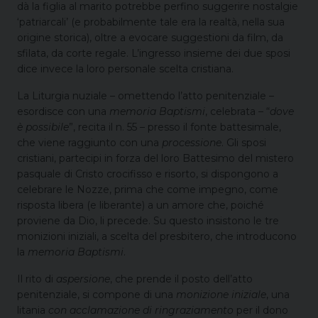
dà la figlia al marito potrebbe perfino suggerire nostalgie
‘patriarcali’ (e probabilmente tale era la realtà, nella sua
origine storica), oltre a evocare suggestioni da film, da
sfilata, da corte regale. L’ingresso insieme dei due sposi
dice invece la loro personale scelta cristiana.
La Liturgia nuziale – omettendo l’atto penitenziale –
esordisce con una
memoria Baptismi
, celebrata – “
dove
è possibile
”, recita il n. 55 – presso il fonte battesimale,
che viene raggiunto con una
processione
. Gli sposi
cristiani, partecipi in forza del loro Battesimo del mistero
pasquale di Cristo crocifisso e risorto, si dispongono a
celebrare le Nozze, prima che come impegno, come
risposta libera (e liberante) a un amore che, poiché
proviene da Dio, li precede. Su questo insistono le tre
monizioni iniziali, a scelta del presbitero, che introducono
la
memoria Baptismi
.
Il rito di
aspersione
, che prende il posto dell’atto
penitenziale, si compone di una
monizione iniziale
, una
litania
con acclamazione di ringraziamento
per il dono