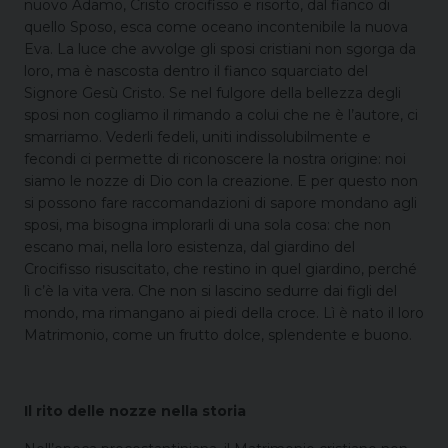
nuovo Adamo, Cristo crocifisso e risorto, dal fianco di
quello Sposo, esca come oceano incontenibile la nuova
Eva. La luce che avvolge gli sposi cristiani non sgorga da
loro, ma è nascosta dentro il fianco squarciato del
Signore Gesù Cristo. Se nel fulgore della bellezza degli
sposi non cogliamo il rimando a colui che ne è l’autore, ci
smarriamo. Vederli fedeli, uniti indissolubilmente e
fecondi ci permette di riconoscere la nostra origine: noi
siamo le nozze di Dio con la creazione. E per questo non
si possono fare raccomandazioni di sapore mondano agli
sposi, ma bisogna implorarli di una sola cosa: che non
escano mai, nella loro esistenza, dal giardino del
Crocifisso risuscitato, che restino in quel giardino, perché
lì c’è la vita vera. Che non si lascino sedurre dai figli del
mondo, ma rimangano ai piedi della croce. Lì è nato il loro
Matrimonio, come un frutto dolce, splendente e buono.
Il rito delle nozze nella storia