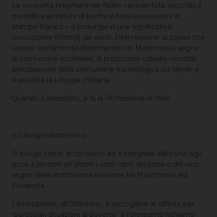
La consueta
preghiera dei fedeli
– presentata secondo il
modello esemplare di poche e brevi invocazioni di
stampo litanico – si prolunga in una significativa
invocazione
(
litania
)
dei santi
, intercessione di coloro che
vissero santamente-fedelmente nel Matrimonio, segno
di comunione ecclesiale, di protezione celeste, nonché
anticipazione della comunione escatologica cui tende e
si proietta la Liturgia cristiana.
Quando è prescritto, si fa la
Professione di fede
.
4. Liturgia eucaristica
Si svolge come di consueto ed è integrata dall’invito agli
sposi a
portare all’altare i santi doni del pane e del vino
,
segno della strettissima relazione tra Matrimonio ed
Eucaristia.
L’esortazione, all’
Offertorio
, a raccogliere le offerte per
“particolari situazioni di povertà” è l’ennesimo richiamo