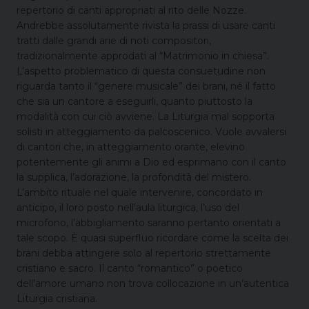
repertorio di canti appropriati al rito delle Nozze.
Andrebbe assolutamente rivista la prassi di usare canti
tratti dalle grandi arie di noti compositori,
tradizionalmente approdati al “Matrimonio in chiesa”.
L’aspetto problematico di questa consuetudine non
riguarda tanto il “genere musicale” dei brani, né il fatto
che sia un cantore a eseguirli, quanto piuttosto la
modalità con cui ciò avviene. La Liturgia mal sopporta
solisti in atteggiamento da palcoscenico. Vuole avvalersi
di cantori che, in atteggiamento orante, elevino
potentemente gli animi a Dio ed esprimano con il canto
la supplica, l’adorazione, la profondità del mistero.
L’ambito rituale nel quale intervenire, concordato in
anticipo, il loro posto nell’aula liturgica, l’uso del
microfono, l’abbigliamento saranno pertanto orientati a
tale scopo. È quasi superfluo ricordare come la scelta dei
brani debba attingere solo al repertorio strettamente
cristiano e sacro. Il canto “romantico” o poetico
dell’amore umano non trova collocazione in un’autentica
Liturgia cristiana.