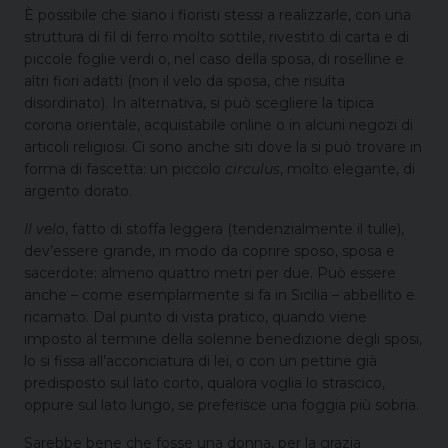
È possibile che siano i fioristi stessi a realizzarle, con una
struttura di fil di ferro molto sottile, rivestito di carta e di
piccole foglie verdi o, nel caso della sposa, di roselline e
altri fiori adatti (non il velo da sposa, che risulta
disordinato). In alternativa, si può scegliere la tipica
corona orientale, acquistabile online o in alcuni negozi di
articoli religiosi. Ci sono anche siti dove la si può trovare in
forma di fascetta: un piccolo
circulus
, molto elegante, di
argento dorato.
Il velo
, fatto di stoffa leggera (tendenzialmente il tulle),
dev’essere grande, in modo da coprire sposo, sposa e
sacerdote: almeno quattro metri per due. Può essere
anche – come esemplarmente si fa in Sicilia – abbellito e
ricamato. Dal punto di vista pratico, quando viene
imposto al termine della solenne benedizione degli sposi,
lo si fissa all’acconciatura di lei, o con un pettine già
predisposto sul lato corto, qualora voglia lo strascico,
oppure sul lato lungo, se preferisce una foggia più sobria.
Sarebbe bene che fosse una donna, per la grazia