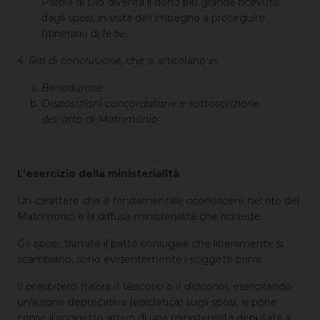
Parola di Dio diventa il dono più grande ricevuto
dagli sposi, in vista dell’impegno a proseguire
l’itinerario di fede.
4. Riti di conclusione
, che si articolano in:
Benedizione
Disposizioni concordatarie
e
sottoscrizione
dell’atto di Matrimonio
L’esercizio della ministerialità
Un carattere che è fondamentale riconoscere nel rito del
Matrimonio è la diffusa ministerialità che richiede.
Gli sposi
, tramite il patto coniugale che liberamente si
scambiano, sono evidentemente i soggetti primi.
Il presbitero
(talora
il Vescovo
o
il diacono
), esercitando
un’azione deprecativa (epicletica) sugli sposi, si pone
come il soggetto attivo di una ministerialità deputata a