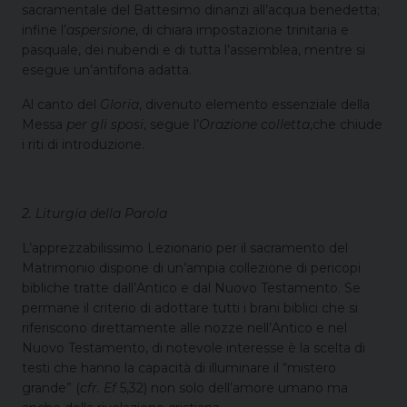
sacramentale del Battesimo dinanzi all’acqua benedetta;
infine l’
aspersione
, di chiara impostazione trinitaria e
pasquale, dei nubendi e di tutta l’assemblea, mentre si
esegue un’antifona adatta.
Al canto del
Gloria
, divenuto elemento essenziale della
Messa
per gli sposi
, segue l’
Orazione colletta
,che chiude
i riti di introduzione.
2. Liturgia della Parola
L’apprezzabilissimo Lezionario per il sacramento del
Matrimonio dispone di un’ampia collezione di pericopi
bibliche tratte dall’Antico e dal Nuovo Testamento. Se
permane il criterio di adottare tutti i brani biblici che si
riferiscono direttamente alle nozze nell’Antico e nel
Nuovo Testamento, di notevole interesse è la scelta di
testi che hanno la capacità di illuminare il “mistero
grande” (
cfr. Ef
5,32) non solo dell’amore umano ma