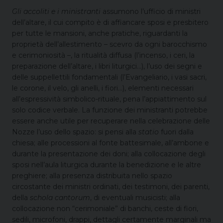
Gli accoliti e i ministranti
assumono l’ufficio di ministri
dell’altare, il cui compito è di affiancare sposi e presbitero
per tutte le mansioni, anche pratiche, riguardanti la
proprietà dell’allestimento – scevro da ogni barocchismo
e cerimoniosità –, la ritualità diffusa (l’incenso, i ceri, la
preparazione dell’altare, i libri liturgici…), l’uso dei segni e
delle suppellettili fondamentali (l’Evangeliario, i vasi sacri,
le corone, il velo, gli anelli, i fiori…), elementi necessari
all’espressività simbolico-rituale, pena l’appiattimento sul
solo codice verbale. La funzione dei ministranti potrebbe
essere anche utile per recuperare nella celebrazione delle
Nozze l’uso dello spazio: si pensi alla
statio
fuori dalla
chiesa; alle processioni al fonte battesimale, all’ambone e
durante la presentazione dei doni; alla collocazione degli
sposi nell’aula liturgica durante la benedizione e le altre
preghiere; alla presenza distribuita nello spazio
circostante dei ministri ordinati, dei testimoni, dei parenti,
della
schola cantorum
, di eventuali musicisti; alla
collocazione non “cerimoniale” di banchi, ceste di fiori,
sedili, microfoni, drappi, dettagli certamente marginali ma