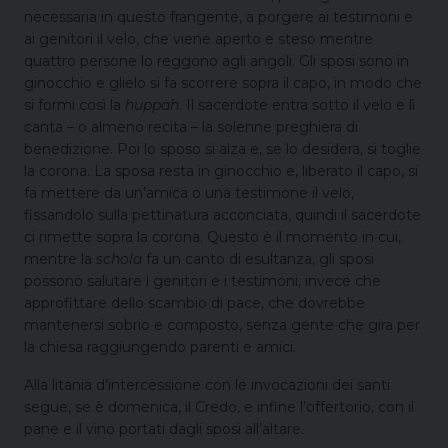
necessaria in questo frangente, a porgere ai testimoni e
ai genitori il velo, che viene aperto e steso mentre
quattro persone lo reggono agli angoli. Gli sposi sono in
ginocchio e glielo si fa scorrere sopra il capo, in modo che
si formi così la
huppah
. Il sacerdote entra sotto il velo e lì
canta – o almeno recita – la solenne preghiera di
benedizione. Poi lo sposo si alza e, se lo desidera, si toglie
la corona. La sposa resta in ginocchio e, liberato il capo, si
fa mettere da un’amica o una testimone il velo,
fissandolo sulla pettinatura acconciata, quindi il sacerdote
ci rimette sopra la corona. Questo è il momento in cui,
mentre la
schola
fa un canto di esultanza, gli sposi
possono salutare i genitori e i testimoni, invece che
approfittare dello scambio di pace, che dovrebbe
mantenersi sobrio e composto, senza gente che gira per
la chiesa raggiungendo parenti e amici.
Alla litania d’intercessione con le invocazioni dei santi
segue, se è domenica, il Credo, e infine l’offertorio, con il
pane e il vino portati dagli sposi all’altare.