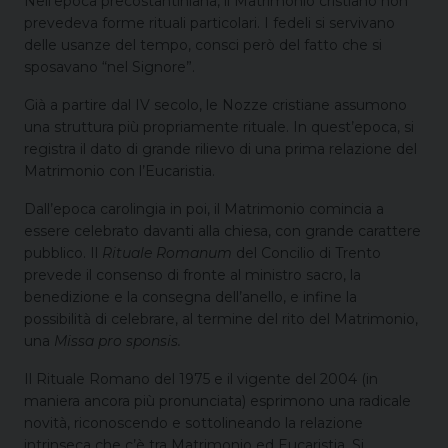
Nell’epoca precostantiniana, il Matrimonio cristiano non
prevedeva forme rituali particolari. I fedeli si servivano
delle usanze del tempo, consci però del fatto che si
sposavano “nel Signore”.
Già a partire dal IV secolo, le Nozze cristiane assumono
una struttura più propriamente rituale. In quest’epoca, si
registra il dato di grande rilievo di una prima relazione del
Matrimonio con l’Eucaristia.
Dall’epoca carolingia in poi, il Matrimonio comincia a
essere celebrato davanti alla chiesa, con grande carattere
pubblico. Il
Rituale Romanum
del Concilio di Trento
prevede il consenso di fronte al ministro sacro, la
benedizione e la consegna dell’anello, e infine la
possibilità di celebrare, al termine del rito del Matrimonio,
una
Missa pro sponsis.
Il Rituale Romano del 1975 e il vigente del 2004 (in
maniera ancora più pronunciata) esprimono una radicale
novità, riconoscendo e sottolineando la relazione
intrinseca che c’è tra Matrimonio ed Eucaristia. Si