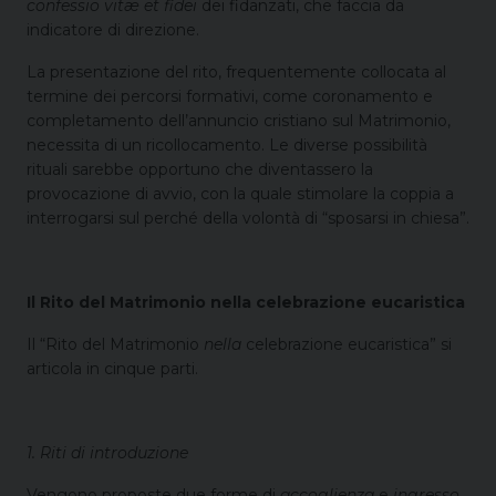
confessio vitæ et fidei
dei fidanzati, che faccia da
indicatore di direzione.
La presentazione del rito, frequentemente collocata al
termine dei percorsi formativi, come coronamento e
completamento dell’annuncio cristiano sul Matrimonio,
necessita di un ricollocamento. Le diverse possibilità
rituali sarebbe opportuno che diventassero la
provocazione di avvio, con la quale stimolare la coppia a
interrogarsi sul perché della volontà di “sposarsi in chiesa”.
Il Rito del Matrimonio nella celebrazione eucaristica
Il “Rito del Matrimonio
nella
celebrazione eucaristica” si
articola in cinque parti.
1. Riti di introduzione
Vengono proposte due forme di
accoglienza
e
ingresso