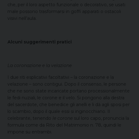
che, per il loro aspetto funzionale o decorativo, se usati
male possono trasformarsi in goffi apparati o ostacoli
visivi nell’aula.
Alcuni suggerimenti pratici
La coronazione e la velazione
I due riti esplicativi facoltativi – la coronazione e la
velazione – sono contigui. Dopo il consenso, le persone
che ne sono state incaricate portano processionalmente
le fedi nuziali, le corone e il velo. Si pongono alla destra
del sacerdote, che benedice gli anelli e li dà agli sposi per
lo scambio, dopo il quale essi si inginocchiano. Il
celebrante, tenendo
le corone
sul loro capo, pronuncia la
formula come da Rito del Matrimonio n. 78, quindi le
impone su entrambi.