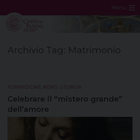
Skip
Menu
to
content
Archivio Tag:
Matrimonio
FORMAZIONE
,
NEWS LITURGIA
Celebrare il “mistero grande”
dell’amore