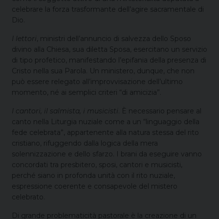
celebrare la forza trasformante dell’agire sacramentale di
Dio.
I lettori
, ministri dell’annuncio di salvezza dello Sposo
divino alla Chiesa, sua diletta Sposa, esercitano un servizio
di tipo profetico, manifestando l’epifania della presenza di
Cristo nella sua Parola. Un ministero, dunque, che non
può essere relegato all’improvvisazione dell’ultimo
momento, né ai semplici criteri “di amicizia”.
I cantori, il salmista, i musicisti
. È necessario pensare al
canto nella Liturgia nuziale come a un “linguaggio della
fede celebrata”, appartenente alla natura stessa del rito
cristiano, rifuggendo dalla logica della mera
solennizzazione e dello sfarzo. I brani da eseguire vanno
concordati tra presbitero, sposi, cantori e musicisti,
perché siano in profonda unità con il rito nuziale,
espressione coerente e consapevole del mistero
celebrato.
Di grande problematicità pastorale è la creazione di un