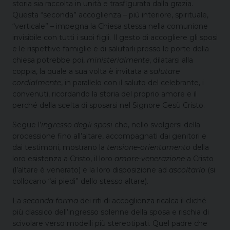
storia sia raccolta in unità e trasfigurata dalla grazia.
Questa “seconda” accoglienza – più interiore, spirituale,
“verticale” – impegna la Chiesa stessa nella comunione
invisibile con tutti i suoi figli. Il gesto di accogliere gli sposi
e le rispettive famiglie e di salutarli presso le porte della
chiesa potrebbe poi,
ministerialmente
, dilatarsi alla
coppia, la quale a sua volta è invitata a
salutare
cordialmente
, in parallelo con il saluto del celebrante, i
convenuti, ricordando la storia del proprio amore e il
perché della scelta di sposarsi nel Signore Gesù Cristo.
Segue l’
ingresso degli sposi
che, nello svolgersi della
processione fino all’altare, accompagnati dai genitori e
dai testimoni, mostrano la
tensione-orientamento
della
loro esistenza a Cristo, il loro
amore-venerazione
a Cristo
(l’altare è venerato) e la loro disposizione ad
ascoltarlo
(si
collocano “ai piedi” dello stesso altare).
La
seconda forma
dei riti di accoglienza ricalca il cliché
più classico dell’ingresso solenne della sposa e rischia di
scivolare verso modelli più stereotipati. Quel padre che