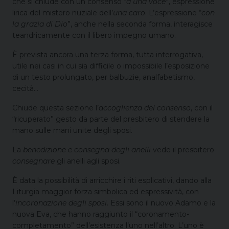
che si chiude con un consenso “
a una voce
”, espressione
lirica del mistero nuziale dell’
una caro
. L’espressione “
con
la grazia di Dio
”, anche nella seconda forma, interagisce
teandricamente con il libero impegno umano.
È prevista ancora una terza forma, tutta interrogativa,
utile nei casi in cui sia difficile o impossibile l’esposizione
di un testo prolungato, per balbuzie, analfabetismo,
cecità…
Chiude questa sezione l’
accoglienza del consenso
, con il
“ricuperato” gesto da parte del presbitero di stendere la
mano sulle mani unite degli sposi.
La
benedizione e consegna degli anelli
vede il presbitero
consegnare
gli anelli agli sposi.
È data la possibilità di arricchire i riti esplicativi, dando alla
Liturgia maggior forza simbolica ed espressività, con
l’
incoronazione degli sposi
. Essi sono il nuovo Adamo e la
nuova Eva, che hanno raggiunto il “coronamento-
completamento” dell’esistenza l’uno nell’altro. L’uno è