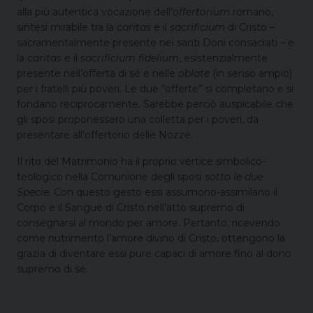
alla più autentica vocazione dell’
offertorium
romano,
sintesi mirabile tra la
caritas
e il
sacrificium
di Cristo –
sacramentalmente presente nei santi Doni consacrati – e
la
caritas
e il
sacrificium fidelium
, esistenzialmente
presente nell’offerta di sé e nelle
oblate
(in senso ampio)
per i fratelli più poveri. Le due “offerte” si completano e si
fondano reciprocamente. Sarebbe perciò auspicabile che
gli sposi proponessero una colletta per i poveri, da
presentare all’offertorio delle Nozze.
Il rito del Matrimonio ha il proprio vertice simbolico-
teologico nella Comunione degli sposi
sotto le due
Specie.
Con questo gesto essi assumono-assimilano il
Corpo e il Sangue di Cristo nell’atto supremo di
consegnarsi al mondo per amore. Pertanto, ricevendo
come nutrimento l’amore divino di Cristo, ottengono la
grazia di diventare essi pure capaci di amore fino al dono
supremo di sé.