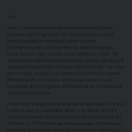
I fiori
Non ci sono norme precise da rispettare per quanto
riguarda colori e tipologie. Ciò che va evitato è che il
fiorista addobbi la chiesa puntando a creare
un’ambientazione, con candele sui gradini, lampade,
torce, lucerne, vasi, cascate di fiori, petali per terra… Gli
organizzatori dei Matrimoni chiedono spesso agli sposi di
acquistare il pacchetto completo dei servizi, per cui
i fiori
per la chiesa vengono poi trasferiti al banchetto nuziale,
dimenticando che l’arredo di un luogo sacro ha una
vocazione diversa rispetto all’estetica di un centrotavola
da banchetto nuziale.
I fiori, nella Liturgia, hanno lo scopo di dare lode a Dio e di
ornare le due eminenzialità: altare e ambone (anche il
fonte battesimale, se ci si reca lì per fare la memoria del
Battesimo). I fioristi non devono esagerare nel riempire il
prebiterio di ammassi di piante, che entrano nella logica