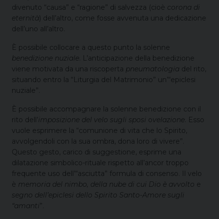
divenuto “causa” e “ragione” di salvezza (cioè
corona di
eternità
) dell’altro, come fosse avvenuta una dedicazione
dell’uno all’altro.
È possibile collocare a questo punto la solenne
benedizione nuziale
. L’anticipazione della benedizione
viene motivata da una riscoperta
pneumatologia
del rito,
situando entro la “Liturgia del Matrimonio” un’“epiclesi
nuziale”.
È possibile accompagnare la solenne benedizione con il
rito dell’
imposizione del velo sugli sposi
o
velazione
. Esso
vuole esprimere la “comunione di vita che lo Spirito,
avvolgendoli con la sua ombra, dona loro di vivere”.
Questo gesto, carico di suggestione, esprime una
dilatazione simbolico-rituale rispetto all’ancor troppo
frequente uso dell’“asciutta” formula di consenso. Il velo
è
memoria del nimbo, della nube di cui Dio è avvolto
e
segno dell’epiclesi dello Spirito Santo-Amore sugli
“amanti
”.