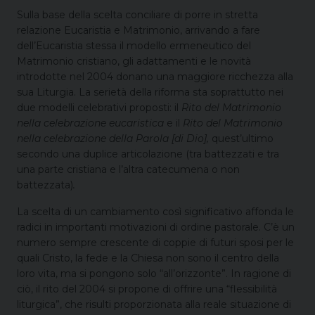
Sulla base della scelta conciliare di porre in stretta
relazione Eucaristia e Matrimonio, arrivando a fare
dell’Eucaristia stessa il modello ermeneutico del
Matrimonio cristiano, gli adattamenti e le novità
introdotte nel 2004 donano una maggiore ricchezza alla
sua Liturgia. La serietà della riforma sta soprattutto nei
due modelli celebrativi proposti: il
Rito del Matrimonio
nella
celebrazione eucaristica
e il
Rito del Matrimonio
nella celebrazione della Parola [di Dio],
quest’ultimo
secondo una duplice articolazione (tra battezzati e tra
una parte cristiana e l’altra catecumena o non
battezzata)
.
La scelta di un cambiamento così significativo affonda le
radici in importanti motivazioni di ordine pastorale. C’è un
numero sempre crescente di coppie di futuri sposi per le
quali Cristo, la fede e la Chiesa non sono il centro della
loro vita, ma si pongono solo “all’orizzonte”. In ragione di
ciò, il rito del 2004 si propone di offrire una “flessibilità
liturgica”, che risulti proporzionata alla reale situazione di